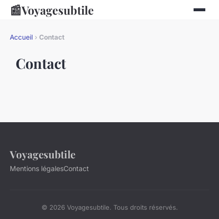
📰
Voyagesubtile
Accueil
›
Contact
Contact
Voyagesubtile
Mentions légales
Contact
© 2026 Voyagesubtile. Tous droits réservés.